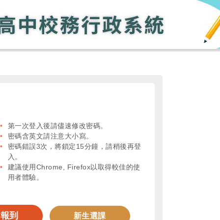
第一次登入後請儘速修改密碼。
密碼含英文請注意大小寫。
密碼錯誤3次，將鎖定15分鐘，請稍後再登
入。
建議使用Chrome, Firefox以取得較佳的使
用者體驗。
生報到
新生選課